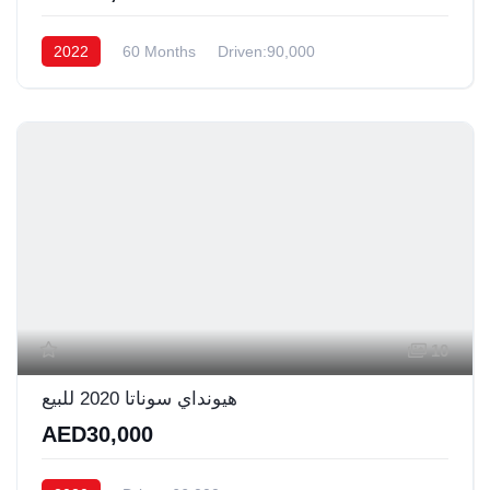
2022
60 Months
Driven:90,000
10
هيونداي سوناتا 2020 للبيع
AED30,000