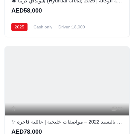
​🔥 هيونداي كريتا (Hyundai Creta) 2025 | بحالة الوكالة! 💥
AED58,000
2025
Cash only
Driven:18,000
19
✨ هيونداي باليسيد 2022 – مواصفات خليجية | عائلية فاخرة ✨
AED78,000