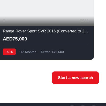
13
Range Rover Sport SVR 2016 (Converted to 2019) ✨
AED75,000
2016
12 Months
Driven:146,000
Start a new search