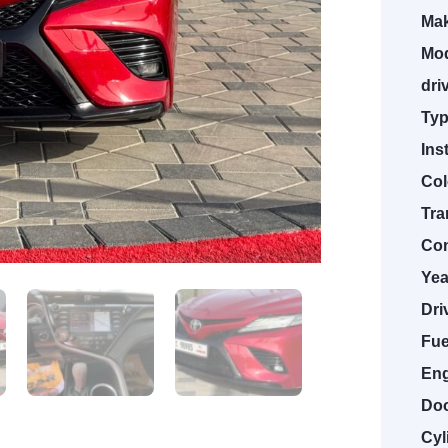
Mak
Mod
dri
Typ
Ins
Col
Tra
Con
Yea
Dri
Fue
Eng
Doo
Cyl