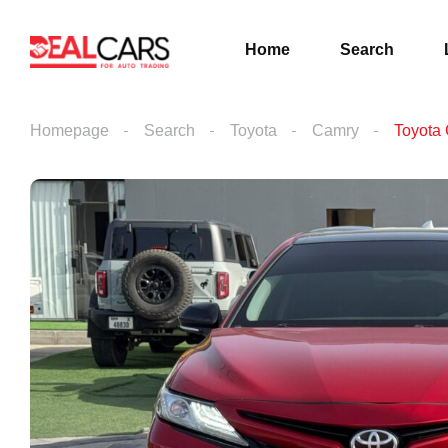
Home
Search
Homepage
Search
Toyota
Camry
Toyota