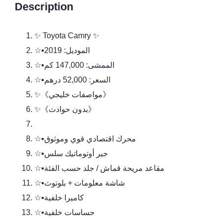
Description
✨️ Toyota Camry ✨️
☆▪️︎الموديل: 2019
☆▪️︎الممشى: 147,000 كم
☆▪️︎السعر: 52,000 درهم
✨️《مواصفات خليجي》
✨️《بدون حوادث》
☆▪️︎محرك اقتصادي قوي وموثوق
☆▪️︎جير أوتوماتيك سلس
☆▪️︎مقاعد مريحة قماش / جلد حسب الفئة
☆▪️︎شاشة معلومات + بلوتوث
☆▪️︎كاميرا خلفية
☆▪️︎حساسات خلفية