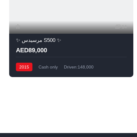
14
✨ مرسيدس S500 ✨
AED89,000
2015
Cash only
Driven:148,000