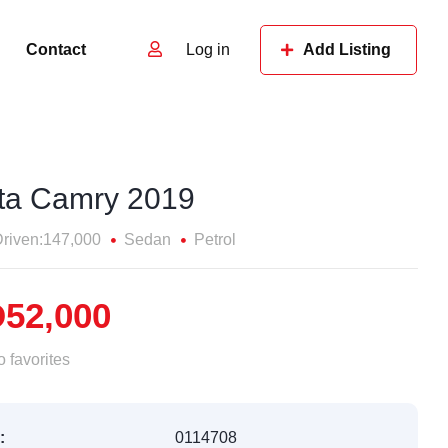
Contact
Log in
Add Listing
ta Camry 2019
riven:147,000
Sedan
Petrol
52,000
 favorites
:
0114708