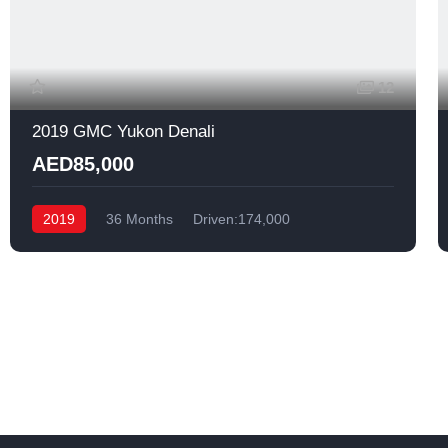
12
2019 GMC Yukon Denali
AED85,000
2019
36 Months
Driven:174,000