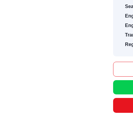
Sea
Eng
Eng
Tra
Reg