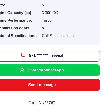
ts:
5
ine Capacity (cc):
3.300 CC
ine Performance:
Turbo
nsmission gears:
8
ional Specifications:
Gulf Specifications
971 *** *** - reveal
Chat via WhatsApp
Send message
Offer ID #56767