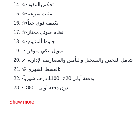
☆▪️︎تحكم بالمقود
☆▪️︎مثبت سرعة
☆▪️︎تكييف قوي جداً
☆▪️︎نظام صوتي ممتاز
☆▪️︎جنوط ألمنيوم
📌 تمويل بنكي متوفر
📌 شامل الفحص والتسجيل والتأمين والمصاريف الإدارية
💰 القسط الشهري:
▪️︎بدفعة أولى 20٪ : 1100 درهم شهرياً
▪️︎بدون دفعة أولى : 1380…
Show more