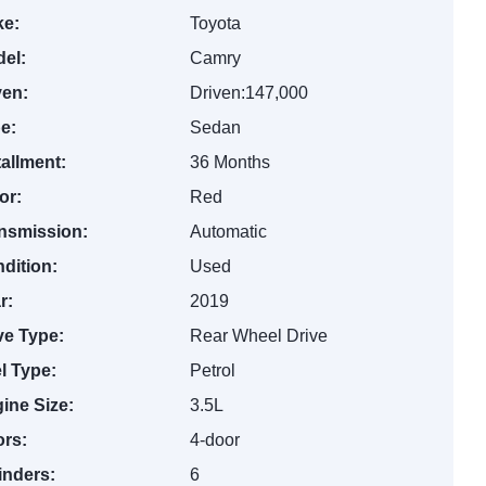
e:
Toyota
el:
Camry
ven:
Driven:147,000
e:
Sedan
tallment:
36 Months
or:
Red
nsmission:
Automatic
dition:
Used
r:
2019
ve Type:
Rear Wheel Drive
l Type:
Petrol
ine Size:
3.5L
rs:
4-door
inders:
6