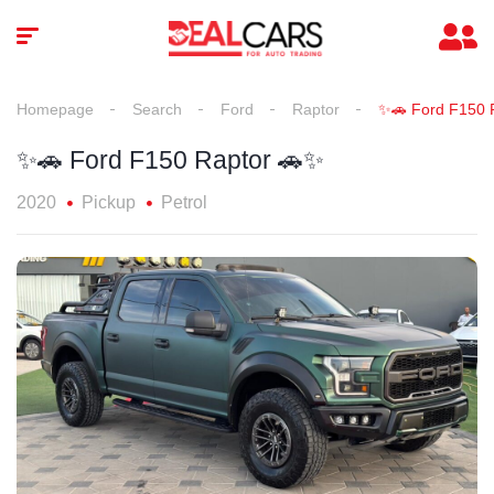
Homepage
Search
Ford
Raptor
✨🚗 Ford F150 
✨🚗 Ford F150 Raptor 🚗✨
2020
Pickup
Petrol