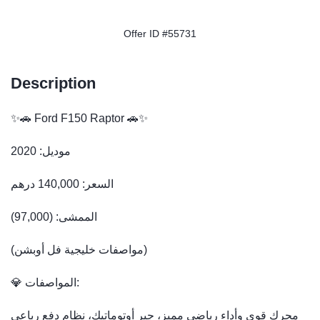
Offer ID #55731
Description
✨🚗 Ford F150 Raptor 🚗✨
موديل: 2020
السعر: 140,000 درهم
الممشى: (97,000)
(مواصفات خليجية فل أوبشن)
💎 المواصفات:
محرك قوي وأداء رياضي مميز، جير أوتوماتيك، نظام دفع رباعي