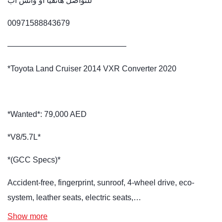
للتواصل هاتفيا او واتس اب
00971588843679
———————————————
*Toyota Land Cruiser 2014 VXR Converter 2020
*Wanted*: 79,000 AED
*V8/5.7L*
*(GCC Specs)*
Accident-free, fingerprint, sunroof, 4-wheel drive, eco-
system, leather seats, electric seats,…
Show more