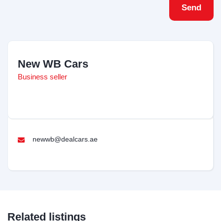
Send
New WB Cars
Business seller
newwb@dealcars.ae
Related listings