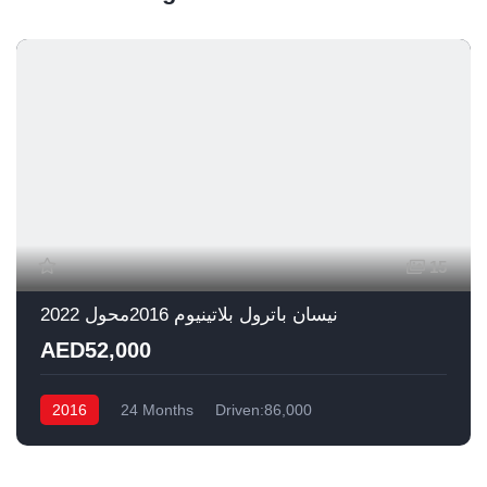
15
نيسان باترول بلاتينيوم 2016محول 2022
AED52,000
2016
24 Months
Driven:86,000